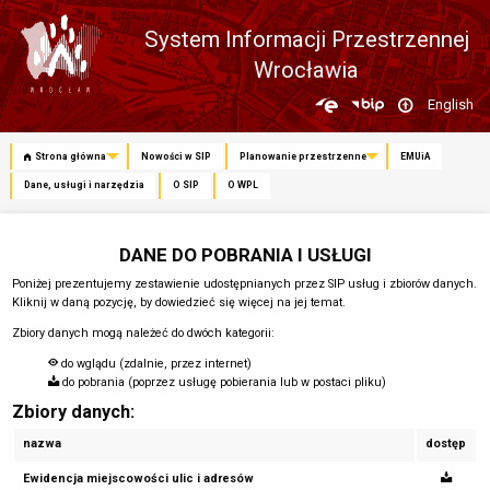
System Informacji Przestrzennej
Wrocławia
Zmień
English
język
Strona główna
Nowości w SIP
Planowanie przestrzenne
EMUiA
Dane, usługi i narzędzia
O SIP
O WPL
DANE DO POBRANIA I USŁUGI
Poniżej prezentujemy zestawienie udostępnianych przez SIP usług i zbiorów danych.
Kliknij w daną pozycję, by dowiedzieć się więcej na jej temat.
Zbiory danych mogą należeć do dwóch kategorii:
do wglądu (zdalnie, przez internet)
do pobrania (poprzez usługę pobierania lub w postaci pliku)
Zbiory danych:
nazwa
dostęp
Ewidencja miejscowości ulic i adresów