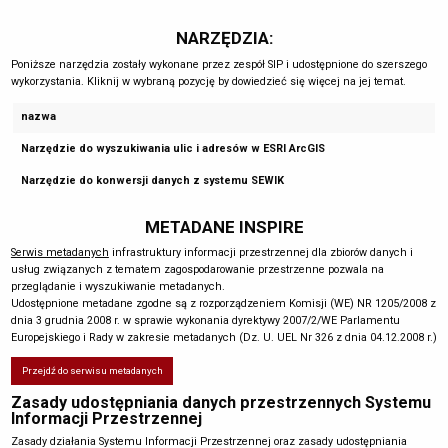
NARZĘDZIA:
Poniższe narzędzia zostały wykonane przez zespół SIP i udostępnione do szerszego
wykorzystania. Kliknij w wybraną pozycję by dowiedzieć się więcej na jej temat.
nazwa
Narzędzie do wyszukiwania ulic i adresów w ESRI ArcGIS
Narzędzie do konwersji danych z systemu SEWIK
METADANE INSPIRE
Serwis metadanych
infrastruktury informacji przestrzennej dla zbiorów danych i
usług związanych z tematem zagospodarowanie przestrzenne pozwala na
przeglądanie i wyszukiwanie metadanych.
Udostępnione metadane zgodne są z rozporządzeniem Komisji (WE) NR 1205/2008 z
dnia 3 grudnia 2008 r. w sprawie wykonania dyrektywy 2007/2/WE Parlamentu
Europejskiego i Rady w zakresie metadanych (Dz. U. UEL Nr 326 z dnia 04.12.2008 r.)
Przejdź do serwisu metadanych
Zasady udostępniania danych przestrzennych Systemu
Informacji Przestrzennej
Zasady działania Systemu Informacji Przestrzennej oraz zasady udostępniania