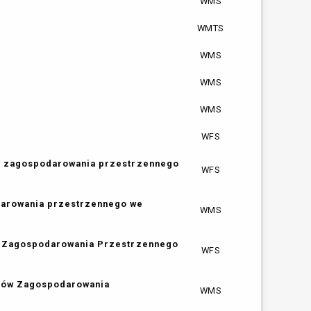
WMS
WMTS
WMS
WMS
WMS
WFS
ów zagospodarowania przestrzennego
WFS
darowania przestrzennego we
WMS
ów Zagospodarowania Przestrzennego
WFS
nków Zagospodarowania
WMS