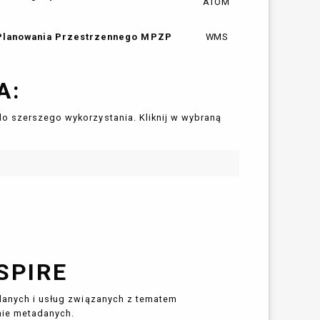
ATOM
 Planowania Przestrzennego MPZP
WMS
A:
do szerszego wykorzystania. Kliknij w wybraną
SPIRE
 danych i usług związanych z tematem
nie metadanych.