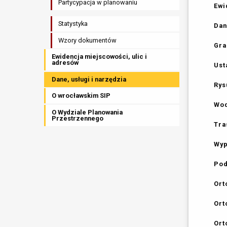
Partycypacja w planowaniu
Ewi
Statystyka
Dan
Wzory dokumentów
Gra
Ewidencja miejscowości, ulic i
adresów
Ust
Dane, usługi i narzędzia
Rys
O wrocławskim SIP
Wod
O Wydziale Planowania
Przestrzennego
Tra
Wyp
Pod
Ort
Ort
Ort