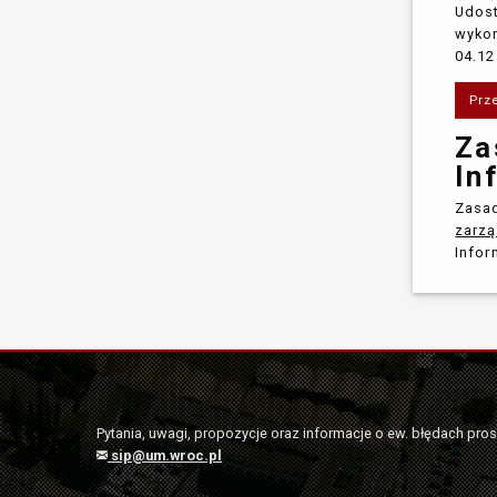
Udost
wykon
04.12
Prz
Za
In
Zasad
zarzą
Infor
Pytania, uwagi, propozycje oraz informacje o ew. błędach pro
sip@um.wroc.pl