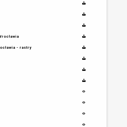
Wrocławia
cławia - rastry