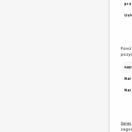
prz
Usł
Poniż
pozyc
naz
Nar
Nar
Serw
zagos