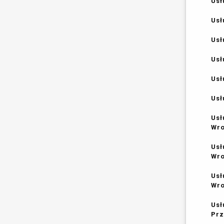
Usł
Usł
Usł
Usł
Usł
Usł
Usł
Wr
Usł
Wr
Usł
Wr
Usł
Prz