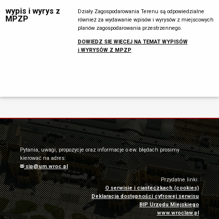
wypis i wyrys z
Działy Zagospodarowania Terenu są odpowiedzialne
MPZP
również za wydawanie wpisów i wyrysów z miejscowych
planów zagospodarowania przestrzennego.
DOWIEDZ SIĘ WIĘCEJ NA TEMAT WYPISÓW
i WYRYSÓW Z MPZP
Pytania, uwagi, propozycje oraz informacje o ew. błędach prosimy
kierować na adres:
sip@um.wroc.pl
Przydatne linki:
O serwisie i ciasteczkach (cookies)
Deklaracja dostępności cyfrowej serwisu
BIP Urzędu Miejskiego
www.wroclaw.pl