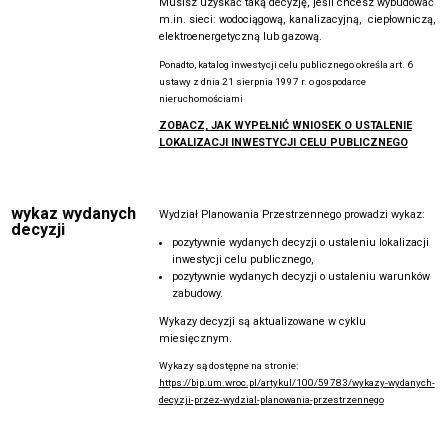
Musisz uzyskać taką decyzję, jeśli chcesz wybudować
decyzja jest zgodna z przepisami odrębnymi
m.in. sieci: wodociągową, kanalizacyjną, ciepłowniczą,
zamierzenie budowlane nie znajdzie się
elektroenergetyczną lub gazową.
w obszarze:
Ponadto, katalog inwestycji celu publicznego określa art. 6
w stosunku do którego decyzją o ustaleniu
ustawy z dnia 21 sierpnia 1997 r. o gospodarce
lokalizacji strategicznej inwestycji w zakresie
nieruchomościami
sieci przesyłowej ustanowiony został zakaz
wznoszenia i utrzymywania obiektów
ZOBACZ, JAK WYPEŁNIĆ WNIOSEK O USTALENIE
budowlanych przeznaczonych na pobyt ludzi
LOKALIZACJI INWESTYCJI CELU PUBLICZNEGO
strefy kontrolowanej wyznaczonej po obu stronach
gazociągu
strefy bezpieczeństwa wyznaczonej po obu
stronach rurociągu.
wykaz wydanych
Wydział Planowania Przestrzennego prowadzi wykaz:
decyzji
projekt decyzji musi także uzyskać wszelkie
pozytywnie wydanych decyzji o ustaleniu lokalizacji
wymagane prawem uzgodnienia.
inwestycji celu publicznego,
pozytywnie wydanych decyzji o ustaleniu warunków
zabudowy.
Wykazy decyzji są aktualizowane w cyklu
miesięcznym.
Wykazy są dostępne na stronie:
https://bip.um.wroc.pl/artykul/100/59783/wykazy-wydanych-
decyzji-przez-wydzial-planowania-przestrzennego