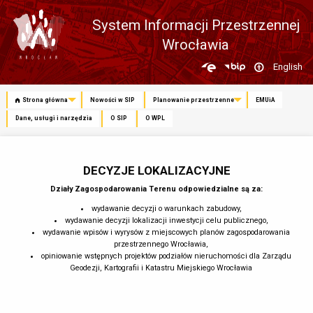
System Informacji Przestrzennej
Wrocławia
Zmień
English
język
Strona główna
Nowości w SIP
Planowanie przestrzenne
EMUiA
Dane, usługi i narzędzia
O SIP
O WPL
DECYZJE LOKALIZACYJNE
Działy Zagospodarowania Terenu odpowiedzialne są za:
wydawanie decyzji o warunkach zabudowy,
wydawanie decyzji lokalizacji inwestycji celu publicznego,
wydawanie wpisów i wyrysów z miejscowych planów zagospodarowania
przestrzennego Wrocławia,
opiniowanie wstępnych projektów podziałów nieruchomości dla Zarządu
Geodezji, Kartografii i Katastru Miejskiego Wrocławia