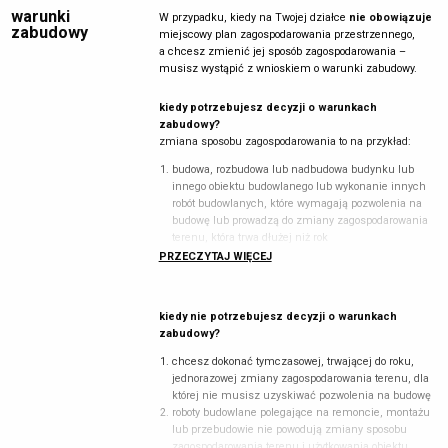
warunki
W przypadku, kiedy na Twojej działce
nie obowiązuje
zabudowy
miejscowy plan zagospodarowania przestrzennego,
a chcesz zmienić jej sposób zagospodarowania –
musisz wystąpić z wnioskiem o warunki zabudowy.
kiedy potrzebujesz decyzji o warunkach
zabudowy?
zmiana sposobu zagospodarowania to na przykład:
budowa, rozbudowa lub nadbudowa budynku lub
innego obiektu budowlanego lub wykonanie innych
robót budowlanych, które wymagają pozwolenia na
budowę lub prowadzą do zmiany zagospodarowania
terenu, która trwa dłużej niż rok
zmiana sposobu użytkowania obiektu budowlanego
PRZECZYTAJ WIĘCEJ
lub jego części
budowa na podstawie zgłoszenia budowy:
wolno stojącego budynku mieszkalnego
kiedy nie potrzebujesz decyzji o warunkach
jednorodzinnego, którego obszar oddziaływania
zabudowy?
mieści się w całości na działce lub działkach, na
których budynek został zaprojektowany
chcesz dokonać tymczasowej, trwającej do roku,
wolno stojącego parterowego budynku rekreacji
jednorazowej zmiany zagospodarowania terenu, dla
indywidualnej, czyli budynku przeznaczonego do
której nie musisz uzyskiwać pozwolenia na budowę
okresowego wypoczynku, o powierzchni zabudowy
roboty budowlane polegające na remoncie, montażu
powyżej 35 m2, ale nie więcej niż 70 m2, przy
lub przebudowie nie powodują zmiany sposobu
rozpiętości elementów konstrukcyjnych do 6
zagospodarowania terenu i użytkowania obiektu