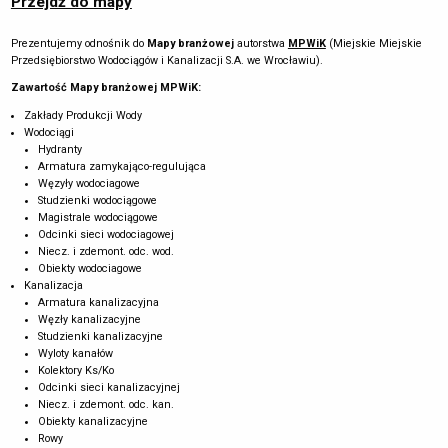
Przejdź do mapy
Prezentujemy odnośnik do
Mapy branżowej
autorstwa
MPWiK
(Miejskie Miejskie
Przedsiębiorstwo Wodociągów i Kanalizacji S.A. we Wrocławiu).
Zawartość Mapy branżowej MPWiK:
Zakłady Produkcji Wody
Wodociągi
Hydranty
Armatura zamykająco-regulująca
Węzyły wodociagowe
Studzienki wodociągowe
Magistrale wodociągowe
Odcinki sieci wodociagowej
Niecz. i zdemont. odc. wod.
Obiekty wodociagowe
Kanalizacja
Armatura kanalizacyjna
Węzły kanalizacyjne
Studzienki kanalizacyjne
Wyloty kanałów
Kolektory Ks/Ko
Odcinki sieci kanalizacyjnej
Niecz. i zdemont. odc. kan.
Obiekty kanalizacyjne
Rowy