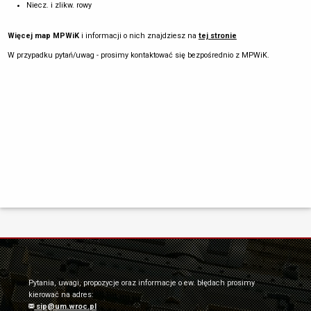
Niecz. i zlikw. rowy
Więcej map MPWiK
i informacji o nich znajdziesz na
tej stronie
W przypadku pytań/uwag - prosimy kontaktować się bezpośrednio z MPWiK.
Pytania, uwagi, propozycje oraz informacje o ew. błędach prosimy
kierować na adres:
sip@um.wroc.pl