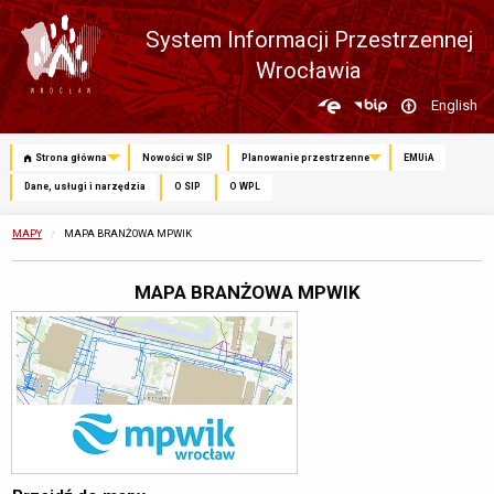
System Informacji Przestrzennej
Wrocławia
Zmień
English
język
Strona główna
Nowości w SIP
Planowanie przestrzenne
EMUiA
Dane, usługi i narzędzia
O SIP
O WPL
MAPY
OBECNIE:
MAPA BRANŻOWA MPWIK
MAPA BRANŻOWA MPWIK