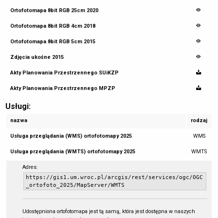
Ortofotomapa 8bit RGB 25cm 2020
Ortofotomapa 8bit RGB 4cm 2018
Ortofotomapa 8bit RGB 5cm 2015
Zdjęcia ukośne 2015
Akty Planowania Przestrzennego SUiKZP
Akty Planowania Przestrzennego MPZP
Usługi:
nazwa
rodzaj
Usługa przeglądania (WMS) ortofotomapy 2025
WMS
Usługa przeglądania (WMTS) ortofotomapy 2025
WMTS
Adres:
https://gis1.um.wroc.pl/arcgis/rest/services/ogc/OGC
_ortofoto_2025/MapServer/WMTS
Udostępniona ortofotomapa jest tą samą, która jest dostępna w naszych