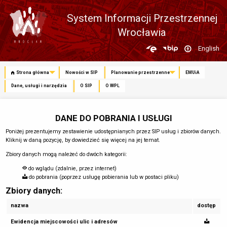
System Informacji Przestrzennej
Wrocławia
Zmień
English
język
Strona główna
Nowości w SIP
Planowanie przestrzenne
EMUiA
Dane, usługi i narzędzia
O SIP
O WPL
DANE DO POBRANIA I USŁUGI
Poniżej prezentujemy zestawienie udostępnianych przez SIP usług i zbiorów danych.
Kliknij w daną pozycję, by dowiedzieć się więcej na jej temat.
Zbiory danych mogą należeć do dwóch kategorii:
do wglądu (zdalnie, przez internet)
do pobrania (poprzez usługę pobierania lub w postaci pliku)
Zbiory danych:
nazwa
dostęp
Ewidencja miejscowości ulic i adresów