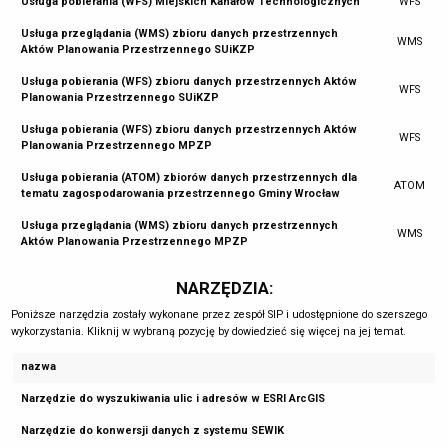
Usługa pobierania (WFS) Miejskich Kanałów Technologicznych
WFS
Usługa przeglądania (WMS) zbioru danych przestrzennych
WMS
Aktów Planowania Przestrzennego SUiKZP
Usługa pobierania (WFS) zbioru danych przestrzennych Aktów
WFS
Planowania Przestrzennego SUiKZP
Usługa pobierania (WFS) zbioru danych przestrzennych Aktów
WFS
Planowania Przestrzennego MPZP
Usługa pobierania (ATOM) zbiorów danych przestrzennych dla
ATOM
tematu zagospodarowania przestrzennego Gminy Wrocław
Usługa przeglądania (WMS) zbioru danych przestrzennych
WMS
Aktów Planowania Przestrzennego MPZP
NARZĘDZIA:
Poniższe narzędzia zostały wykonane przez zespół SIP i udostępnione do szerszego
wykorzystania. Kliknij w wybraną pozycję by dowiedzieć się więcej na jej temat.
nazwa
Narzędzie do wyszukiwania ulic i adresów w ESRI ArcGIS
Narzędzie do konwersji danych z systemu SEWIK