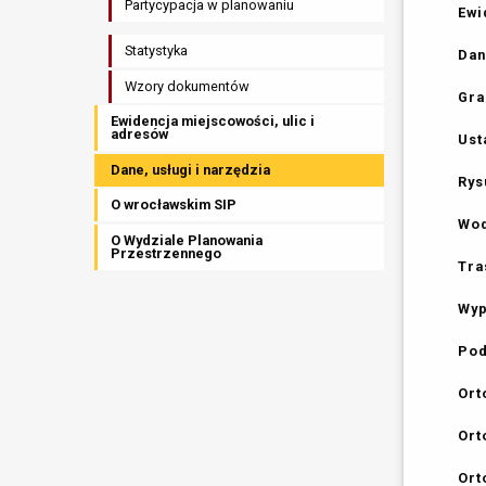
Partycypacja w planowaniu
Ewi
Statystyka
Dan
Wzory dokumentów
Gra
Ewidencja miejscowości, ulic i
adresów
Ust
Dane, usługi i narzędzia
Rys
O wrocławskim SIP
Wod
O Wydziale Planowania
Przestrzennego
Tra
Wyp
Pod
Ort
Ort
Ort