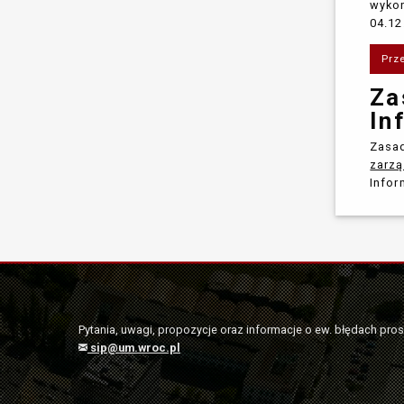
wykon
04.12
Prz
Za
In
Zasad
zarzą
Infor
Pytania, uwagi, propozycje oraz informacje o ew. błędach pro
sip@um.wroc.pl