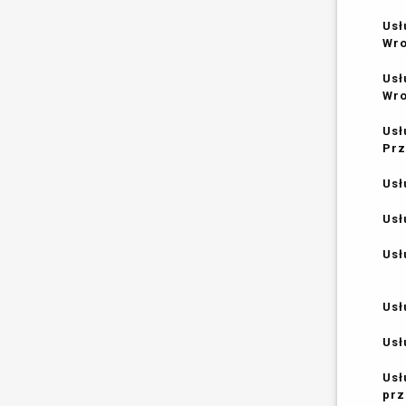
Usł
Wr
Usł
Wr
Usł
Prz
Usł
Usł
Usł
Usł
Usł
Usł
prz