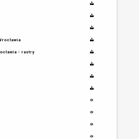
Wrocławia
cławia - rastry