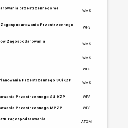
darowania przestrzennego we
WMS
ów Zagospodarowania Przestrzennego
WFS
nków Zagospodarowania
WMS
WMS
WFS
 Planowania Przestrzennego SUiKZP
WMS
anowania Przestrzennego SUiKZP
WFS
lanowania Przestrzennego MPZP
WFS
matu zagospodarowania
ATOM