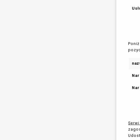
Usł
Poniż
pozyc
naz
Nar
Nar
Serw
zagos
Udost