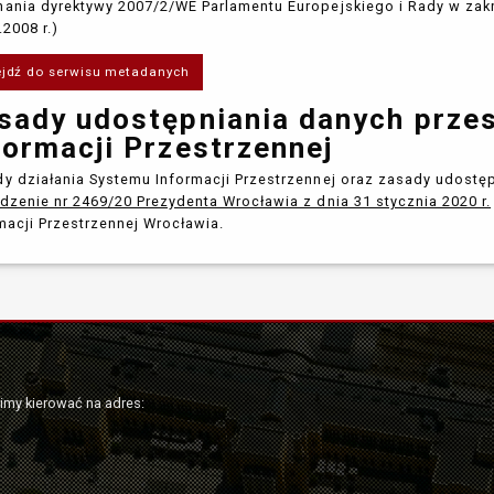
ania dyrektywy 2007/2/WE Parlamentu Europejskiego i Rady w zakr
.2008 r.)
ejdź do serwisu metadanych
sady udostępniania danych prze
formacji Przestrzennej
y działania Systemu Informacji Przestrzennej oraz zasady udostę
dzenie nr 2469/20 Prezydenta Wrocławia z dnia 31 stycznia 2020 r.
macji Przestrzennej Wrocławia.
simy kierować na adres: