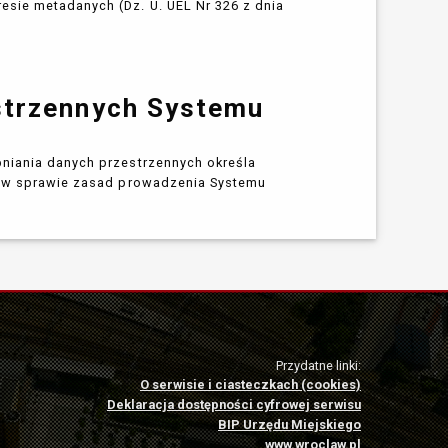
esie metadanych (Dz. U. UEL Nr 326 z dnia
strzennych Systemu
pniania danych przestrzennych określa
w sprawie zasad prowadzenia Systemu
Przydatne linki:
O serwisie i ciasteczkach (cookies)
Deklaracja dostępności cyfrowej serwisu
BIP Urzędu Miejskiego
www.wroclaw.pl