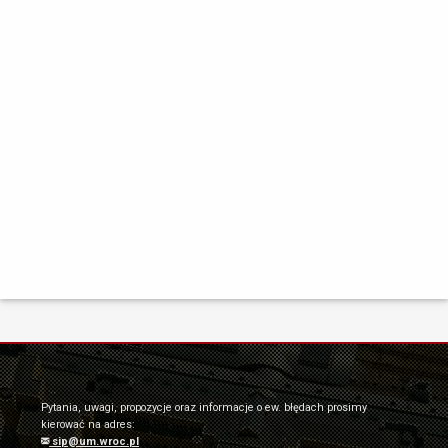
Pytania, uwagi, propozycje oraz informacje o ew. błędach prosimy
kierować na adres:
sip@um.wroc.pl