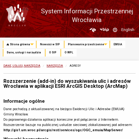
System Informacji Przestrzennej
Wrocławia
Zmień
English
język
Strona główna
Nowości w SIP
Planowanie przestrzenne
EMUiA
Dane, usługi i narzędzia
O SIP
O WPL
DANE, USŁUGI, NARZĘDZIA
NARZĘDZIA
OBECNIE:
ADRESY
Rozszerzenie (add-in) do wyszukiwania ulic i adresów
Wrocławia w aplikacji ESRI ArcGIS Desktop (ArcMap)
Informacje ogólne
Dane pochodzą z aktualizowanej na bieżąco Ewidencji Ulic i Adresów (EMUiA)
Gminy Wrocław.
Do poprawnego działania aplikacji konieczne jest połączenie z Internetem.
Rozszerzenie bazuje na publicznej usłudze sieciowej zlokalizowanej pod adresem:
http://gis1.um.wroc.pl/arcgis/rest/services/ogc/OGC_emuia/MapServer/