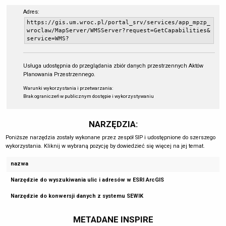
Adres:
https://gis.um.wroc.pl/portal_srv/services/app_mpzp_
wroclaw/MapServer/WMSServer?request=GetCapabilities&
service=WMS?
Usługa udostępnia do przeglądania zbiór danych przestrzennych Aktów
Planowania Przestrzennego.
Warunki wykorzystania i przetwarzania:
Brak ograniczeń w publicznym dostępie i wykorzystywaniu
NARZĘDZIA:
Poniższe narzędzia zostały wykonane przez zespół SIP i udostępnione do szerszego
wykorzystania. Kliknij w wybraną pozycję by dowiedzieć się więcej na jej temat.
nazwa
Narzędzie do wyszukiwania ulic i adresów w ESRI ArcGIS
Narzędzie do konwersji danych z systemu SEWIK
METADANE INSPIRE