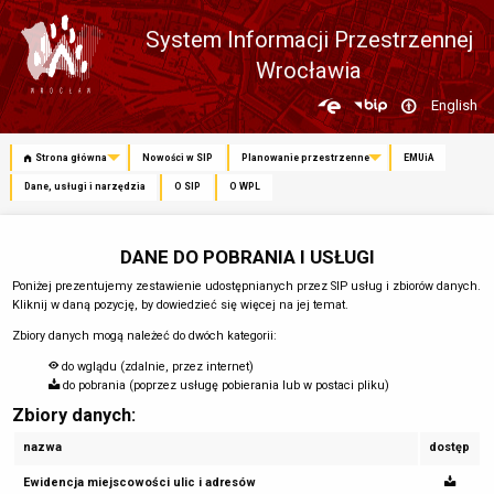
System Informacji Przestrzennej
Wrocławia
Zmień
English
język
Strona główna
Nowości w SIP
Planowanie przestrzenne
EMUiA
Dane, usługi i narzędzia
O SIP
O WPL
DANE DO POBRANIA I USŁUGI
Poniżej prezentujemy zestawienie udostępnianych przez SIP usług i zbiorów danych.
Kliknij w daną pozycję, by dowiedzieć się więcej na jej temat.
Zbiory danych mogą należeć do dwóch kategorii:
do wglądu (zdalnie, przez internet)
do pobrania (poprzez usługę pobierania lub w postaci pliku)
Zbiory danych:
nazwa
dostęp
Ewidencja miejscowości ulic i adresów