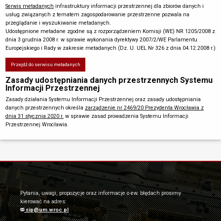
Serwis metadanych
infrastruktury informacji przestrzennej dla zbiorów danych i
usług związanych z tematem zagospodarowanie przestrzenne pozwala na
przeglądanie i wyszukiwanie metadanych.
Udostępnione metadane zgodne są z rozporządzeniem Komisji (WE) NR 1205/2008 z
dnia 3 grudnia 2008 r. w sprawie wykonania dyrektywy 2007/2/WE Parlamentu
Europejskiego i Rady w zakresie metadanych (Dz. U. UEL Nr 326 z dnia 04.12.2008 r.)
Przejdź do serwisu metadanych
Zasady udostępniania danych przestrzennych Systemu
Informacji Przestrzennej
Zasady działania Systemu Informacji Przestrzennej oraz zasady udostępniania
danych przestrzennych określa
zarządzenie nr 2469/20 Prezydenta Wrocławia z
dnia 31 stycznia 2020 r.
w sprawie zasad prowadzenia Systemu Informacji
Przestrzennej Wrocławia.
Pytania, uwagi, propozycje oraz informacje o ew. błędach prosimy
kierować na adres:
sip@um.wroc.pl