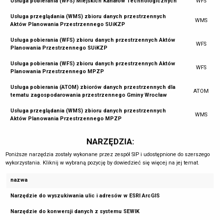
Usługa pobierania (WFS) Miejskich Kanałów Technologicznych
WFS
Usługa przeglądania (WMS) zbioru danych przestrzennych
WMS
Aktów Planowania Przestrzennego SUiKZP
Usługa pobierania (WFS) zbioru danych przestrzennych Aktów
WFS
Planowania Przestrzennego SUiKZP
Usługa pobierania (WFS) zbioru danych przestrzennych Aktów
WFS
Planowania Przestrzennego MPZP
Usługa pobierania (ATOM) zbiorów danych przestrzennych dla
ATOM
tematu zagospodarowania przestrzennego Gminy Wrocław
Usługa przeglądania (WMS) zbioru danych przestrzennych
WMS
Aktów Planowania Przestrzennego MPZP
NARZĘDZIA:
Poniższe narzędzia zostały wykonane przez zespół SIP i udostępnione do szerszego
wykorzystania. Kliknij w wybraną pozycję by dowiedzieć się więcej na jej temat.
nazwa
Narzędzie do wyszukiwania ulic i adresów w ESRI ArcGIS
Narzędzie do konwersji danych z systemu SEWIK