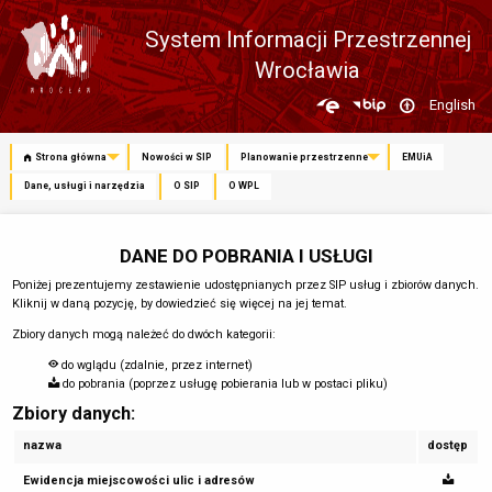
System Informacji Przestrzennej
Wrocławia
Zmień
English
język
Strona główna
Nowości w SIP
Planowanie przestrzenne
EMUiA
Dane, usługi i narzędzia
O SIP
O WPL
DANE DO POBRANIA I USŁUGI
Poniżej prezentujemy zestawienie udostępnianych przez SIP usług i zbiorów danych.
Kliknij w daną pozycję, by dowiedzieć się więcej na jej temat.
Zbiory danych mogą należeć do dwóch kategorii:
do wglądu (zdalnie, przez internet)
do pobrania (poprzez usługę pobierania lub w postaci pliku)
Zbiory danych:
nazwa
dostęp
Ewidencja miejscowości ulic i adresów