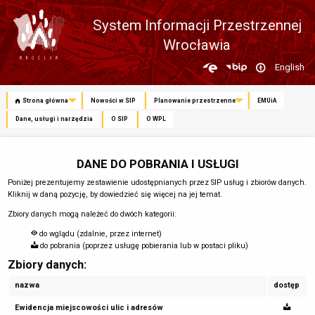
System Informacji Przestrzennej
Wrocławia
Zmień
English
język
Strona główna
Nowości w SIP
Planowanie przestrzenne
EMUiA
Dane, usługi i narzędzia
O SIP
O WPL
DANE DO POBRANIA I USŁUGI
Poniżej prezentujemy zestawienie udostępnianych przez SIP usług i zbiorów danych.
Kliknij w daną pozycję, by dowiedzieć się więcej na jej temat.
Zbiory danych mogą należeć do dwóch kategorii:
do wglądu (zdalnie, przez internet)
do pobrania (poprzez usługę pobierania lub w postaci pliku)
Zbiory danych:
nazwa
dostęp
Ewidencja miejscowości ulic i adresów