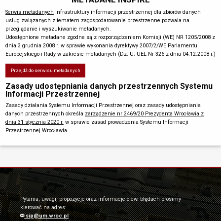
Serwis metadanych
infrastruktury informacji przestrzennej dla zbiorów danych i
usług związanych z tematem zagospodarowanie przestrzenne pozwala na
przeglądanie i wyszukiwanie metadanych.
Udostępnione metadane zgodne są z rozporządzeniem Komisji (WE) NR 1205/2008 z
dnia 3 grudnia 2008 r. w sprawie wykonania dyrektywy 2007/2/WE Parlamentu
Europejskiego i Rady w zakresie metadanych (Dz. U. UEL Nr 326 z dnia 04.12.2008 r.)
Przejdź do serwisu metadanych
Zasady udostępniania danych przestrzennych Systemu
Informacji Przestrzennej
Zasady działania Systemu Informacji Przestrzennej oraz zasady udostępniania
danych przestrzennych określa
zarządzenie nr 2469/20 Prezydenta Wrocławia z
dnia 31 stycznia 2020 r.
w sprawie zasad prowadzenia Systemu Informacji
Przestrzennej Wrocławia.
Pytania, uwagi, propozycje oraz informacje o ew. błędach prosimy
kierować na adres:
sip@um.wroc.pl