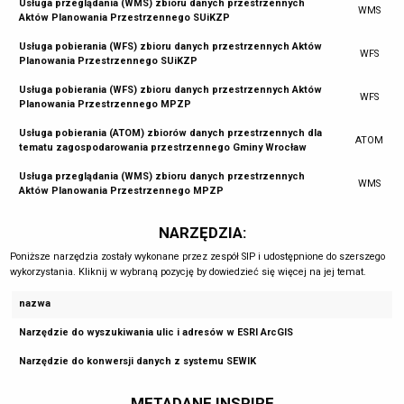
Usługa przeglądania (WMS) zbioru danych przestrzennych
WMS
Aktów Planowania Przestrzennego SUiKZP
Usługa pobierania (WFS) zbioru danych przestrzennych Aktów
WFS
Planowania Przestrzennego SUiKZP
Usługa pobierania (WFS) zbioru danych przestrzennych Aktów
WFS
Planowania Przestrzennego MPZP
Usługa pobierania (ATOM) zbiorów danych przestrzennych dla
ATOM
tematu zagospodarowania przestrzennego Gminy Wrocław
Usługa przeglądania (WMS) zbioru danych przestrzennych
WMS
Aktów Planowania Przestrzennego MPZP
NARZĘDZIA:
Poniższe narzędzia zostały wykonane przez zespół SIP i udostępnione do szerszego
wykorzystania. Kliknij w wybraną pozycję by dowiedzieć się więcej na jej temat.
nazwa
Narzędzie do wyszukiwania ulic i adresów w ESRI ArcGIS
Narzędzie do konwersji danych z systemu SEWIK
METADANE INSPIRE