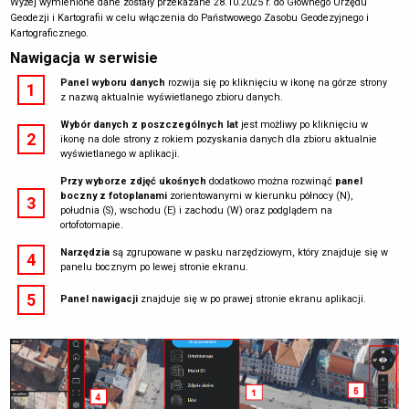
Wyżej wymienione dane zostały przekazane 28.10.2025 r. do Głównego Urzędu
Geodezji i Kartografii w celu włączenia do Państwowego Zasobu Geodezyjnego i
Kartograficznego.
Nawigacja w serwisie
Panel wyboru danych
rozwija się po kliknięciu w ikonę na górze strony
1
z nazwą aktualnie wyświetlanego zbioru danych.
Wybór danych z poszczególnych lat
jest możliwy po kliknięciu w
2
ikonę na dole strony z rokiem pozyskania danych dla zbioru aktualnie
wyświetlanego w aplikacji.
Przy wyborze zdjęć ukośnych
dodatkowo można rozwinąć
panel
boczny z fotoplanami
zorientowanymi w kierunku północy (N),
3
południa (S), wschodu (E) i zachodu (W) oraz podglądem na
ortofotomapie.
Narzędzia
są zgrupowane w pasku narzędziowym, który znajduje się w
4
panelu bocznym po lewej stronie ekranu.
5
Panel nawigacji
znajduje się w po prawej stronie ekranu aplikacji.