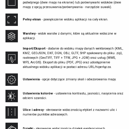
podwójnego (dwie mapy na ekranie) lub porównywarki widoków (dwie
mapy z opcją przesuwania/porównywania - narzędzie suwak).
Pełny ekran
- powiększenie widoku aplikacji na cały ekran.
Warstwy
- widok warstw z danymi, które są aktualnie widoczne w
aplikacji.
Import/Eksport
- dodanie do widoku mapy danych wektorowych (KML,
KMZ, GEOJSON, DXF, DGN, OBJ, GLTF, SHP spakowany do pliku .zip),
rastrowych (GeoTIFF, TIFF + TFW, JPG + JGW) oraz usług (WMS,
WFS, ArcGIS). Eksport do pliku (PDF, JPG) oraz udostępnienie
aktualnego widoku aplikacji w postaci adresu URL/hiperłącza.
Ustawienia
- opcje dotyczące zmiany skali i odwzorowania mapy.
Ustawienia kolorów
- ustawienia kontrastu, jasności, nasycenia oraz
odcieni szarości.
Ulice i adresy
- sterowanie widocznością etykiet z nazwami ulic i
numerów punktów adresowych.
Działki
- sterowanie widocznością działek ewidencyjnych.