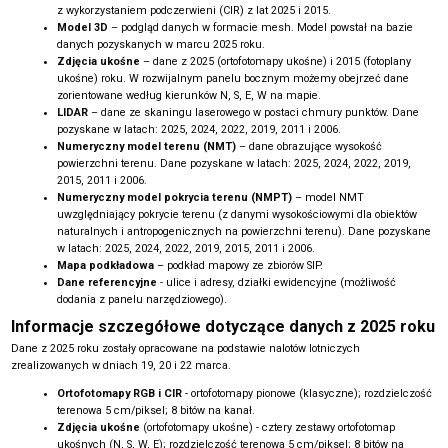
z wykorzystaniem podczerwieni (CIR) z lat 2025 i 2015.
Model 3D
– podgląd danych w formacie mesh. Model powstał na bazie
danych pozyskanych w marcu 2025 roku.
Zdjęcia ukośne
– dane z 2025 (ortofotomapy ukośne) i 2015 (fotoplany
ukośne) roku. W rozwijalnym panelu bocznym możemy obejrzeć dane
zorientowane według kierunków N, S, E, W na mapie.
LIDAR
– dane ze skaningu laserowego w postaci chmury punktów. Dane
pozyskane w latach: 2025, 2024, 2022, 2019, 2011 i 2006.
Numeryczny model terenu (NMT)
– dane obrazujące wysokość
powierzchni terenu. Dane pozyskane w latach: 2025, 2024, 2022, 2019,
2015, 2011 i 2006.
Numeryczny model pokrycia terenu (NMPT)
– model NMT
uwzględniający pokrycie terenu (z danymi wysokościowymi dla obiektów
naturalnych i antropogenicznych na powierzchni terenu). Dane pozyskane
w latach: 2025, 2024, 2022, 2019, 2015, 2011 i 2006.
Mapa podkładowa
– podkład mapowy ze zbiorów SIP.
Dane referencyjne
- ulice i adresy, działki ewidencyjne (możliwość
dodania z panelu narzędziowego).
Informacje szczegółowe dotyczące danych z 2025 roku
Dane z 2025 roku zostały opracowane na podstawie nalotów lotniczych
zrealizowanych w dniach 19, 20 i 22 marca.
Ortofotomapy RGB i CIR
- ortofotomapy pionowe (klasyczne); rozdzielczość
terenowa 5 cm/piksel; 8 bitów na kanał.
Zdjęcia ukośne
(ortofotomapy ukośne) - cztery zestawy ortofotomap
ukośnych (N, S, W, E); rozdzielczość terenowa 5 cm/piksel; 8 bitów na