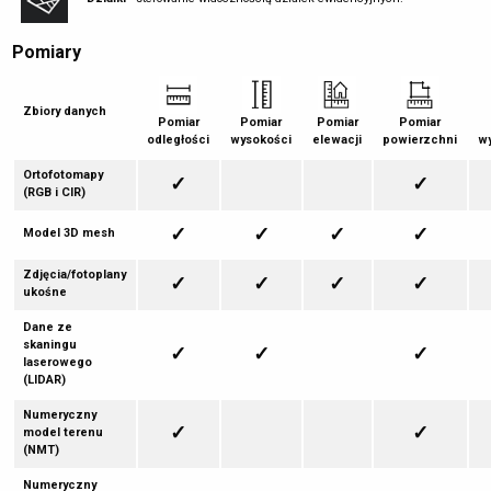
Pomiary
Zbiory danych
Pomiar
Pomiar
Pomiar
Pomiar
odległości
wysokości
elewacji
powierzchni
w
Ortofotomapy
✓
✓
(RGB i CIR)
✓
✓
✓
✓
Model 3D mesh
Zdjęcia/fotoplany
✓
✓
✓
✓
ukośne
Dane ze
skaningu
✓
✓
✓
laserowego
(LIDAR)
Numeryczny
✓
✓
model terenu
(NMT)
Numeryczny