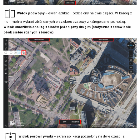
Widok podwójny
– ekran aplikacji podzielony na dwie części. W każdej z
nich można wybrać zbiór danych oraz okres czasowy z którego dane pochodzą.
Widok umożliwia analizę zbiorów jeden przy drugim (statyczne zestawienie
obok siebie różnych zbiorów)
.
Widok porównywarki
– ekran aplikacji podzielony na dwie części z