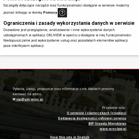
Szczegóły dotyczące narzędzi oraz funkcjonalności dostępne w serwisie możemy
poznać klikając w ikonkę
Pomocy
.
Ograniczenia i zasady wykorzystania danych w serwisie
Dozwolone jest przeglądanie, analizowanie i inne wykorzystanie danych
udostępnionych w aplikacji OBLIVIEW w oparciu o dostępne w niej funkcjonalności.
Niedopuszczalne jest wykorzystanie usług oraz pozostałych elementów aplikacji
poza interfejsem aplikacji.
Pytania, uwagi, propozycje oraz informacje o ew. błędach prosimy
kierować na adres:
sip@um.wroc.pl
Przydatne linki:
O serwisie i ciasteczkach (cookies)
Deklaracja dostępności cyfrowej serwisu
BIP Urzędu Miejskiego
www.wroclaw.pl
View this site in English