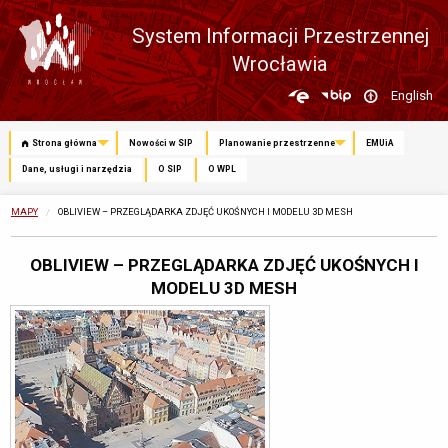
System Informacji Przestrzennej
Wrocławia
Zmień
English
język
Strona główna
Nowości w SIP
Planowanie przestrzenne
EMUiA
Dane, usługi i narzędzia
O SIP
O WPL
MAPY
OBECNIE:
OBLIVIEW – PRZEGLĄDARKA ZDJĘĆ UKOŚNYCH I MODELU 3D MESH
OBLIVIEW – PRZEGLĄDARKA ZDJĘĆ UKOŚNYCH I
MODELU 3D MESH