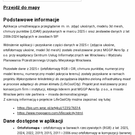
Przejdź do mapy
Podstawowe informacje
Aplikacja umożliwiająca przeglądanie m. in. zdjęć ukośnych, modelu 3d mesh,
chmury punktów (LIDAR) pozyskanych w marcu 2025 r. oraz zestawów danych z lat
2006-2024 będących w zasobach SIP.
Wdrożenie aplikacji i pozyskanie części danych w 2025 r. (zdjęcia ukośne,
ortofotomapy ukośne, model 3d mesh) zostało zrealizowane przez MGGP Aero Sp. z
o.o. przy współpracy Centrum Usług Informatycznych we Wrocławiu i Wydziału
Planowania Przestrzennego Urzędu Miejskiego Wrocławia.
Pozostałe dane z 2025 r. (ortofotomapy RGB i CIR, chmura punktów, numeryczny
model terenu, numeryczny model pokrycia terenu) zostały pozyskane w ramach
projektu
Wykorzystanie teledetekcji do zarządzania błękitno-zieloną infrastrukturą miast
w procesie adaptacji do zmian klimatu (LifeCoolCity)
. Projekt jest realizowany przez
konsorcjum firm i instytucji, którego liderem jest MGGP Aero Sp. z o.o., a miasto
Wrocław pełni role partnera – miasta demonstracyjnego.
Z szerszą informacją o projekcie LifeCoolCity można zapoznać się tutaj:
https://bip.um.wroc.pl/artykul/1235/76514
,
https://www.mggpaero.com/lifecoolcity.html
.
Dane dostępne w aplikacji
Ortofotomapa
– ortofotomapy w barwach rzeczywistych (RGB) z lat: 2025,
2024, 2022, 2019, 2015, 2011 i 2006 oraz ortofotomapy w kompozycji barwnej