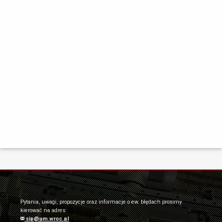
Pytania, uwagi, propozycje oraz informacje o ew. błędach prosimy
kierować na adres:
sip@um.wroc.pl