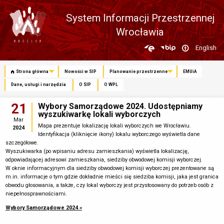
System Informacji Przestrzennej
Wrocławia
Zmień
English
język
Strona główna
Nowości w SIP
Planowanie przestrzenne
EMUiA
Dane, usługi i narzędzia
O SIP
O WPL
21
Wybory Samorządowe 2024. Udostępniamy
wyszukiwarkę lokali wyborczych
Mar
Mapa prezentuje lokalizację lokali wyborczych we Wrocławiu.
2024
Identyfikacja (kliknięcie ikony) lokalu wyborczego wyświetla dane
szczegółowe.
Wyszukiwarka (po wpisaniu adresu zamieszkania) wyświetla lokalizację,
odpowiadającej adresowi zamieszkania, siedziby obwodowej komisji wyborczej.
W oknie informacyjnym dla siedziby obwodowej komisji wyborczej prezentowane są
m.in. informacje o tym gdzie dokładnie mieści się siedziba komisji, jaka jest granica
obwodu głosowania, a także, czy lokal wyborczy jest przystosowany do potrzeb osób z
niepełnosprawnościami.
Wybory Samorządowe 2024 »