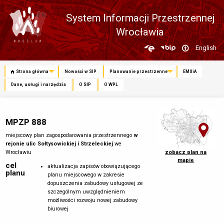
System Informacji Przestrzennej
Wrocławia
Zmień
English
język
Strona główna
Nowości w SIP
Planowanie przestrzenne
EMUiA
Dane, usługi i narzędzia
O SIP
O WPL
MPZP 888
miejscowy plan zagospodarowania przestrzennego
w
rejonie ulic Sołtysowickiej i Strzeleckiej
we
Wrocławiu
zobacz plan na
mapie
cel
aktualizacja zapisów obowiązującego
planu
planu miejscowego w zakresie
dopuszczenia zabudowy usługowej ze
szczególnym uwzględnieniem
możliwości rozwoju nowej zabudowy
biurowej