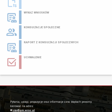
WYKAZ WNIOSKÓW
KONSULTACJE SPOŁECZNE
RAPORT Z KONSULTACJI SPOŁECZNYCH
UCHWALENIE
Pytania, uwagi, propozycje oraz informacje o ew. błędach prosimy
kierować na adres:
sip@um.wroc.pl