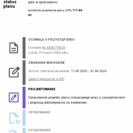
status
plan w opracowaniu
planu
kontakt do projektanta planu:
(71) 777-89-
85
UCHWAŁA O PRZYSTĄPIENIU
Uchwała
Nr XXIX/718/26
z dnia 19 marca 2026 roku
ZBIERANIE WNIOSKÓW
Termin zbierania wniosków:
11.05.2026 - 01.06.2026
zobacz ogłoszenie w BIP
PROJEKTOWANIE
Opracowanie projektu planu miejscowego wraz z uzasadnieniem
i prognozą oddziaływania na środowisko
OPINIOWANIE
UZGADNIANIE