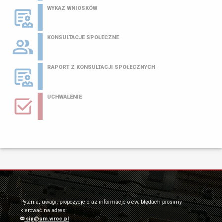
WYKAZ WNIOSKÓW
KONSULTACJE SPOŁECZNE
RAPORT Z KONSULTACJI SPOŁECZNYCH
UCHWALENIE
Pytania, uwagi, propozycje oraz informacje o ew. błędach prosimy
kierować na adres:
sip@um.wroc.pl