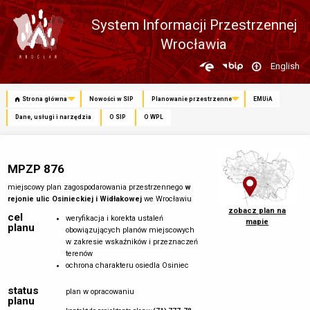
System Informacji Przestrzennej
Wrocławia
Zmień
English
język
Strona główna
Nowości w SIP
Planowanie przestrzenne
EMUiA
Dane, usługi i narzędzia
O SIP
O WPL
MPZP 876
miejscowy plan zagospodarowania przestrzennego
w
rejonie ulic Osinieckiej i Widłakowej
we Wrocławiu
zobacz plan na
cel
weryfikacja i korekta ustaleń
mapie
planu
obowiązujących planów miejscowych
w zakresie wskaźników i przeznaczeń
terenów
ochrona charakteru osiedla Osiniec
status
plan w opracowaniu
planu