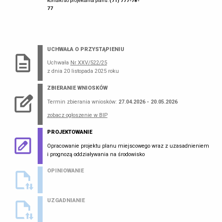
kontakt do projektanta planu:
(71) 777-78-
77
UCHWAŁA O PRZYSTĄPIENIU
Uchwała
Nr XXV/522/25
z dnia 20 listopada 2025 roku
ZBIERANIE WNIOSKÓW
Termin zbierania wniosków:
27.04.2026 - 20.05.2026
zobacz ogłoszenie w BIP
PROJEKTOWANIE
Opracowanie projektu planu miejscowego wraz z uzasadnieniem
i prognozą oddziaływania na środowisko
OPINIOWANIE
UZGADNIANIE