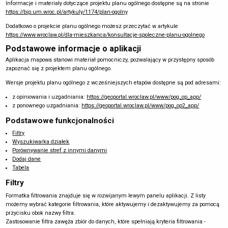
Informacje i materiały dotyczące projektu planu ogólnego dostępne są na stronie
https://bip.um.wroc.pl/artykuly/1174/plan-ogolny
Dodatkowo o projekcie planu ogólnego możesz przeczytać w artykule
https://www.wroclaw.pl/dla-mieszkanca/konsultacje-spoleczne-planu-ogolnego
Podstawowe informacje o aplikacji
Aplikacja mapowa stanowi materiał pomocniczy, pozwalający w przystępny sposób
zapoznać się z projektem planu ogólnego.
Wersje projektu planu ogólnego z wcześniejszych etapów dostępne są pod adresami:
z opiniowania i uzgadniania:
https://geoportal.wroclaw.pl/www/pog_op_app/
z ponownego uzgadniania:
https://geoportal.wroclaw.pl/www/pog_op2_app/
Podstawowe funkcjonalności
Filtry
Wyszukiwarka działek
Porównywanie stref z innymi danymi
Dodaj dane
Tabela
Filtry
Formatka filtrowania znajduje się w rozwijanym lewym panelu aplikacji. Z listy
możemy wybrać kategorie filtrowania, które aktywujemy i dezaktywujemy za pomocą
przycisku obok nazwy filtra.
Zastosowanie filtra zawęża zbiór do danych, które spełniają kryteria filtrowania -