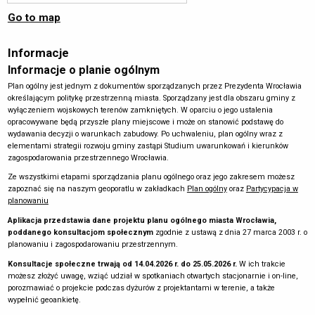
Go to map
Informacje
Informacje o planie ogólnym
Plan ogólny jest jednym z dokumentów sporządzanych przez Prezydenta Wrocławia
określającym politykę przestrzenną miasta. Sporządzany jest dla obszaru gminy z
wyłączeniem wojskowych terenów zamkniętych. W oparciu o jego ustalenia
opracowywane będą przyszłe plany miejscowe i może on stanowić podstawę do
wydawania decyzji o warunkach zabudowy. Po uchwaleniu, plan ogólny wraz z
elementami strategii rozwoju gminy zastąpi Studium uwarunkowań i kierunków
zagospodarowania przestrzennego Wrocławia.
Ze wszystkimi etapami sporządzania planu ogólnego oraz jego zakresem możesz
zapoznać się na naszym geoporatlu w zakładkach
Plan ogólny
oraz
Partycypacja w
planowaniu
Aplikacja przedstawia dane projektu planu ogólnego miasta Wrocławia,
poddanego konsultacjom społecznym
zgodnie z ustawą z dnia 27 marca 2003 r. o
planowaniu i zagospodarowaniu przestrzennym.
Konsultacje społeczne trwają od 14.04.2026 r. do 25.05.2026 r.
W ich trakcie
możesz złożyć uwagę, wziąć udział w spotkaniach otwartych stacjonarnie i on-line,
porozmawiać o projekcie podczas dyżurów z projektantami w terenie, a także
wypełnić geoankietę.