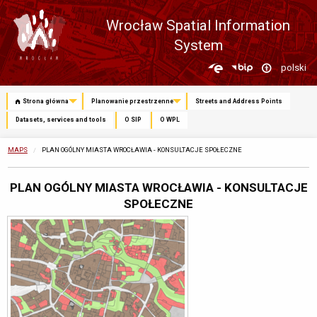
Wrocław Spatial Information
System
Zmień
polski
język
Strona główna
Planowanie przestrzenne
Streets and Address Points
Datasets, services and tools
O SIP
O WPL
MAPS
CURRENTLY:
PLAN OGÓLNY MIASTA WROCŁAWIA - KONSULTACJE SPOŁECZNE
PLAN OGÓLNY MIASTA WROCŁAWIA - KONSULTACJE
SPOŁECZNE