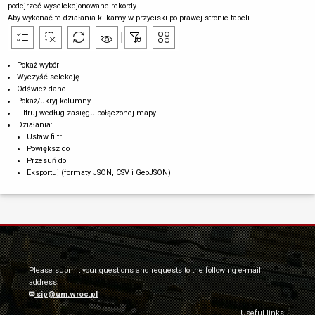
podejrzeć wyselekcjonowane rekordy.
Aby wykonać te działania klikamy w przyciski po prawej stronie tabeli.
Pokaż wybór
Wyczyść selekcję
Odśwież dane
Pokaż/ukryj kolumny
Filtruj według zasięgu połączonej mapy
Działania:
Ustaw filtr
Powiększ do
Przesuń do
Eksportuj (formaty JSON, CSV i GeoJSON)
Please submit your questions and requests to the following e-mail
address:
sip@um.wroc.pl
Useful links: