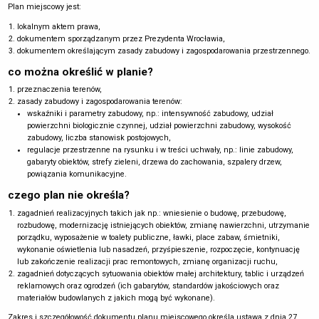
Plan miejscowy jest:
lokalnym aktem prawa,
dokumentem sporządzanym przez Prezydenta Wrocławia,
dokumentem określającym zasady zabudowy i zagospodarowania przestrzennego.
co można określić w planie?
przeznaczenia terenów,
zasady zabudowy i zagospodarowania terenów:
wskaźniki i parametry zabudowy, np.: intensywność zabudowy, udział
powierzchni biologicznie czynnej, udział powierzchni zabudowy, wysokość
zabudowy, liczba stanowisk postojowych,
regulacje przestrzenne na rysunku i w treści uchwały, np.: linie zabudowy,
gabaryty obiektów, strefy zieleni, drzewa do zachowania, szpalery drzew,
powiązania komunikacyjne.
czego plan nie określa?
zagadnień realizacyjnych takich jak np.: wniesienie o budowę, przebudowę,
rozbudowę, modernizację istniejących obiektów, zmianę nawierzchni, utrzymanie
porządku, wyposażenie w toalety publiczne, ławki, place zabaw, śmietniki,
wykonanie oświetlenia lub nasadzeń, przyśpieszenie, rozpoczęcie, kontynuację
lub zakończenie realizacji prac remontowych, zmianę organizacji ruchu,
zagadnień dotyczących sytuowania obiektów małej architektury, tablic i urządzeń
reklamowych oraz ogrodzeń (ich gabarytów, standardów jakościowych oraz
materiałów budowlanych z jakich mogą być wykonane).
Zakres i szczegółowość dokumentu planu miejscowego określa ustawa z dnia 27