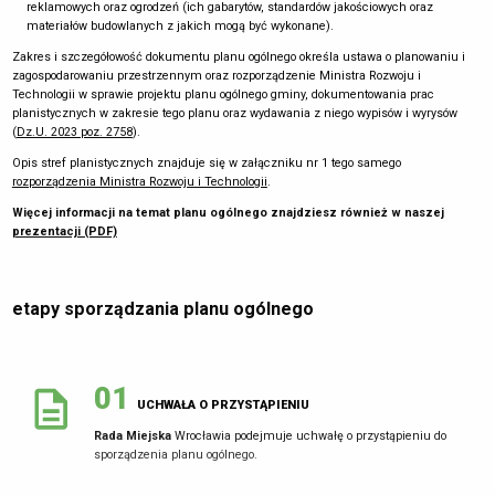
reklamowych oraz ogrodzeń (ich gabarytów, standardów jakościowych oraz
materiałów budowlanych z jakich mogą być wykonane).
06
Zakres i szczegółowość dokumentu planu ogólnego określa ustawa o planowaniu i
WYKAZ WNIOSKÓW
zagospodarowaniu przestrzennym oraz rozporządzenie Ministra Rozwoju i
Wydział Planowania Przestrzennego przygotowuje dla Prezydenta
Technologii w sprawie projektu planu ogólnego gminy, dokumentowania prac
Wrocławia wykaz wniosków do projektu planu miejscowego wraz z
planistycznych w zakresie tego planu oraz wydawania z niego wypisów i wyrysów
propozycją ich rozpatrzenia i uzasadnieniem.
(
Dz.U. 2023 poz. 2758
).
Prezydent Wrocławia
przedstawia propozycję rozpatrzenia wniosków,
Opis stref planistycznych znajduje się w załączniku nr 1 tego samego
które wpłynęły w wyznaczonym w ogłoszeniu terminie.
rozporządzenia Ministra Rozwoju i Technologii
.
Więcej informacji na temat planu ogólnego znajdziesz również w naszej
prezentacji (PDF)
07
KONSULTACJE SPOŁECZNE
TUTAJ
etapy sporządzania planu ogólnego
MOŻESZ FORMALNIE WZIĄĆ UDZIAŁ W PROCESIE SPORZĄDZANIA
PLANU MIEJSCOWEGO
ZOBACZ JAK ZŁOŻYĆ UWAGĘ
01
Ogłoszenia o konsultacjach społecznych do projektu mpzp:
UCHWAŁA O PRZYSTĄPIENIU
na tablicach ogłoszeń Urzędu Miejskiego i właściwych Rad
Rada Miejska
Wrocławia podejmuje uchwałę o przystąpieniu do
Osiedli,
sporządzenia planu ogólnego.
w
lokalnej gazecie
,
na stronach
bip.um.wroc.pl
i
geoportal.wroclaw.pl