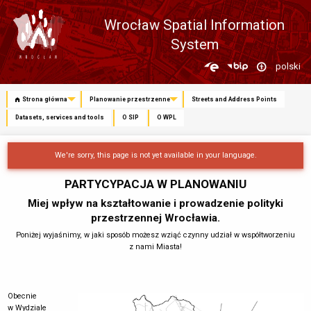
Wrocław Spatial Information
System
Zmień
polski
język
Strona główna
Planowanie przestrzenne
Streets and Address Points
Datasets, services and tools
O SIP
O WPL
We're sorry, this page is not yet available in your language.
PARTYCYPACJA W PLANOWANIU
Miej wpływ na kształtowanie i prowadzenie polityki
przestrzennej Wrocławia.
Poniżej wyjaśnimy, w jaki sposób możesz wziąć czynny udział w współtworzeniu
z nami Miasta!
Obecnie
w Wydziale