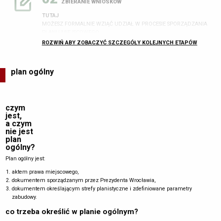
ZBIERANIE WNIOSKÓW
TUTAJ
MOŻESZ FORMALNIE WZIĄĆ UDZIAŁ W PROCESIE SPORZĄDZANIA
PLANU MIEJSCOWEGO
ROZWIŃ ABY ZOBACZYĆ SZCZEGÓŁY KOLEJNYCH ETAPÓW
ZOBACZ JAK ZŁOŻYĆ WNIOSEK
Ogłoszenia o terminie zbierania wniosków
(minimum 21 dni od dnia
ogłoszenia w prasie)
do projektu mpzp:
plan ogólny
na tablicach ogłoszeń Urzędu Miejskiego i właściwych Rad
Osiedli,
w
lokalnej gazecie
,
czym
na stronach
bip.um.wroc.pl
i
geoportal.wroclaw.pl
jest,
Zawiadomienie instytucji i organów właściwych do opiniowania
a czym
i uzgadniania o podjęciu uchwały o przystąpieniu do
nie jest
sporządzenia planu miejscowego.
plan
ogólny?
Plan ogólny jest:
03
aktem prawa miejscowego,
PROJEKTOWANIE
dokumentem sporządzanym przez Prezydenta Wrocławia,
dokumentem określającym strefy planistyczne i zdefiniowane parametry
Opracowanie projektu planu miejscowego wraz z uzasadnieniem oraz
zabudowy.
prognozą oddziaływania na środowisko.
co trzeba określić w planie ogólnym?