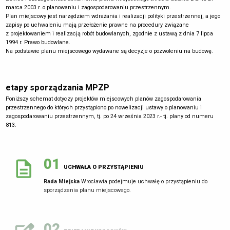
marca 2003 r. o planowaniu i zagospodarowaniu przestrzennym.
Plan miejscowy jest narzędziem wdrażania i realizacji polityki przestrzennej, a jego
zapisy po uchwaleniu mają przełożenie prawne na procedury związane
z projektowaniem i realizacją robót budowlanych, zgodnie z ustawą z dnia 7 lipca
1994 r. Prawo budowlane.
Na podstawie planu miejscowego wydawane są decyzje o pozwoleniu na budowę.
etapy sporządzania MPZP
Poniższy schemat dotyczy projektów miejscowych planów zagospodarowania
przestrzennego do których przystąpiono po nowelizacji ustawy o planowaniu i
zagospodarowaniu przestrzennym, tj. po 24 września 2023 r.- tj. plany od numeru
813.
01
UCHWAŁA O PRZYSTĄPIENIU
Rada Miejska
Wrocławia podejmuje uchwałę o przystąpieniu do
sporządzenia planu miejscowego.
02