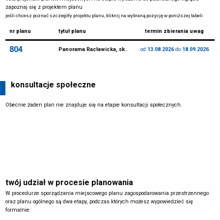
zapoznaj się z projektem planu
jeśli chcesz poznać szczegóły projektu planu, kliknij na wybraną pozycję w poniższej tabeli
nr planu
tytuł planu
termin zbierania uwag
804
Panorama Racławicka, skwer Wrocławianek
od
13.08.2026
do
18.09.2026
konsultacje społeczne
Obecnie żaden plan nie znajduje się na etapie konsultacji społecznych.
twój udział w procesie planowania
W procedurze sporządzania miejscowego planu zagospodarowania przestrzennego
oraz planu ogólnego są dwa etapy, podczas których możesz wypowiedzieć się
formalnie: