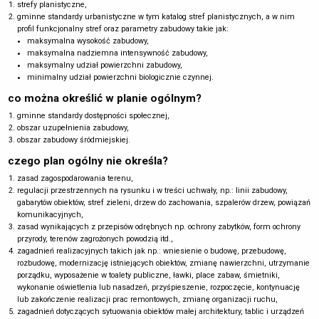
strefy planistyczne,
04
gminne standardy urbanistyczne w tym katalog stref planistycznych, a w nim
OPINIOWANIE
profil funkcjonalny stref oraz parametry zabudowy takie jak:
maksymalna wysokość zabudowy,
Skierowanie projektu mpzp do opiniowania
maksymalna nadziemna intensywność zabudowy,
maksymalny udział powierzchni zabudowy,
wyznaczone ustawowo instytucje mają
od 14 do 30 dni
na
minimalny udział powierzchni biologicznie czynnej.
odpowiedź,
analiza opinii i wprowadzenie ewentualnych zmian do
co można określić w planie ogólnym?
projektu planu miejscowego.
gminne standardy dostępności społecznej,
wprowadzenie zmian w projekcie po opiniowaniu = wydłużenie
obszar uzupełnienia zabudowy,
procedury planistycznej
obszar zabudowy śródmiejskiej.
czego plan ogólny nie określa?
zasad zagospodarowania terenu,
05
regulacji przestrzennych na rysunku i w treści uchwały, np.: linii zabudowy,
UZGADNIANIE
gabarytów obiektów, stref zieleni, drzew do zachowania, szpalerów drzew, powiązań
Skierowanie projektu mpzp do uzgadniania
komunikacyjnych,
zasad wynikających z przepisów odrębnych np. ochrony zabytków, form ochrony
wyznaczone ustawowo instytucje mają
od 14 do 30 dni
na
przyrody, terenów zagrożonych powodzią itd.,
odpowiedź,
zagadnień realizacyjnych takich jak np.: wniesienie o budowę, przebudowę,
analiza uzgodnień i wprowadzenie ewentualnych zmian do
rozbudowę, modernizację istniejących obiektów, zmianę nawierzchni, utrzymanie
projektu planu miejscowego.
porządku, wyposażenie w toalety publiczne, ławki, place zabaw, śmietniki,
wykonanie oświetlenia lub nasadzeń, przyśpieszenie, rozpoczęcie, kontynuację
wprowadzenie zmian w projekcie po uzgodnieniach =
lub zakończenie realizacji prac remontowych, zmianę organizacji ruchu,
wydłużenie procedury planistycznej
zagadnień dotyczących sytuowania obiektów małej architektury, tablic i urządzeń