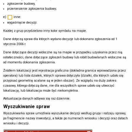
zgłoszenie budowy,
przeniesienie zgłoszenia budowy;
e)
inne:
wygaśnięcie decyzji.
Każdej z grup przydzielono inny kolor symbolu na mapie.
Dane dotyczą spraw dla których wydano decyzje lub dokonano zgłoszenia od 1
stycznia 2006 r.
Dane dotyczące decyzji widoczne są na mapie w przypadku uzyskania przez nią
ostateczności, dane dotyczące zgłoszeń budowy lub robót budowlanych widoczne są
od momentu dokonania zgłoszenia.
Źródłem lokalizacji jest rejestracja graficzna (dokładna granica wprowadzona przez
operatora) lub lista działek, których sprawa dotyczyła (działki, dla których udało się
przypisać geometrię scalane są w jeden obszar). Ze względu na duży zakres
czasowy, którego dotyczą dane, nie dla wszystkich spraw udało się utworzyć
lokalizację, lub lokalizacja może być niekompletna.
Aktualizacja danych odbywa się raz dziennie.
Wyszukiwanie spraw
Wyszukiwarka spraw umożliwia wyszukanie decyzji według grupy i rodzaju sprawy,
po fragmencie nazwy inwestycji, a także po numerach wniosku i decyzji oraz datach
wniosku i decyzji.