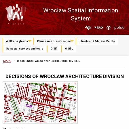
Wrocław Spatial Information
System
Zmień
polski
język
Strona główna
Planowanie przestrzenne
Streets and Address Points
Datasets, services and tools
O SIP
O WPL
MAPS
CURRENTLY:
DECISIONS OF WROCŁAW ARCHITECTURE DIVISION
DECISIONS OF WROCŁAW ARCHITECTURE DIVISION