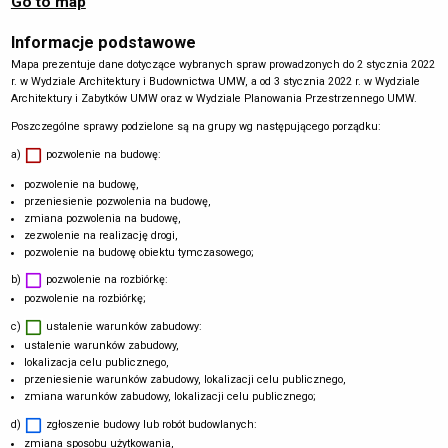
Go to map
Informacje podstawowe
Mapa prezentuje dane dotyczące wybranych spraw prowadzonych do 2 stycznia 2022
r. w Wydziale Architektury i Budownictwa UMW, a od 3 stycznia 2022 r. w Wydziale
Architektury i Zabytków UMW oraz w Wydziale Planowania Przestrzennego UMW.
Poszczególne sprawy podzielone są na grupy wg następującego porządku:
a)
pozwolenie na budowę:
pozwolenie na budowę,
przeniesienie pozwolenia na budowę,
zmiana pozwolenia na budowę,
zezwolenie na realizację drogi,
pozwolenie na budowę obiektu tymczasowego;
b)
pozwolenie na rozbiórkę:
pozwolenie na rozbiórkę;
c)
ustalenie warunków zabudowy:
ustalenie warunków zabudowy,
lokalizacja celu publicznego,
przeniesienie warunków zabudowy, lokalizacji celu publicznego,
zmiana warunków zabudowy, lokalizacji celu publicznego;
d)
zgłoszenie budowy lub robót budowlanych:
zmiana sposobu użytkowania,