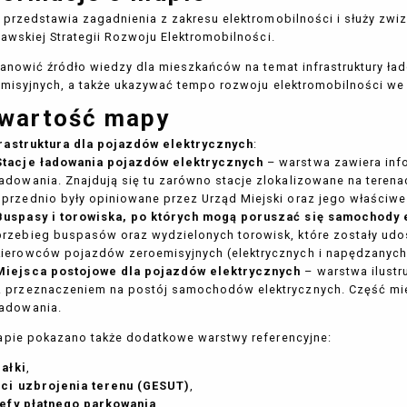
przedstawia zagadnienia z zakresu elektromobilności i służy zwiz
awskiej Strategii Rozwoju Elektromobilności.
anowić źródło wiedzy dla mieszkańców na temat infrastruktury ł
misyjnych, a także ukazywać tempo rozwoju elektromobilności we
wartość mapy
frastruktura dla pojazdów elektrycznych
:
Stacje ładowania pojazdów elektrycznych
– warstwa zawiera info
ładowania. Znajdują się tu zarówno stacje zlokalizowane na terena
uprzednio były opiniowane przez Urząd Miejski oraz jego właściwe 
Buspasy i torowiska, po których mogą poruszać się samochody
przebieg buspasów oraz wydzielonych torowisk, które zostały udo
kierowców pojazdów zeroemisyjnych (elektrycznych i napędzanyc
Miejsca postojowe dla pojazdów elektrycznych
– warstwa ilustr
z przeznaczeniem na postój samochodów elektrycznych. Część mie
ładowania.
pie pokazano także dodatkowe warstwy referencyjne:
ałki
,
eci uzbrojenia terenu (GESUT)
,
refy płatnego parkowania
,