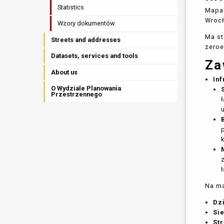
Statistics
Mapa 
Wrocł
Wzory dokumentów
Ma st
Streets and addresses
zeroe
Datasets, services and tools
Za
About us
In
O Wydziale Planowania
Przestrzennego
Na ma
Dzi
Si
St