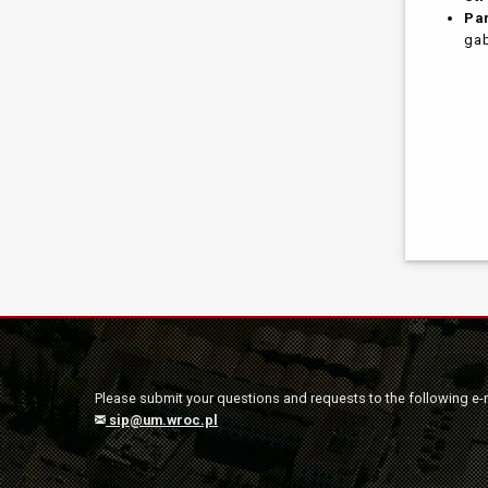
Pa
gab
Please submit your questions and requests to the following e-
sip@um.wroc.pl