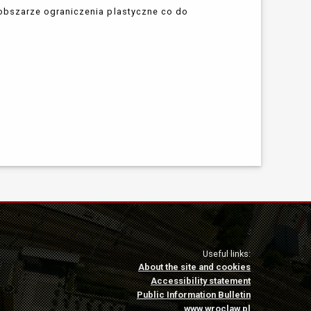
obszarze ograniczenia plastyczne co do
Useful links:
About the site and cookies
Accessibility statement
Public Information Bulletin
www.wroclaw.pl