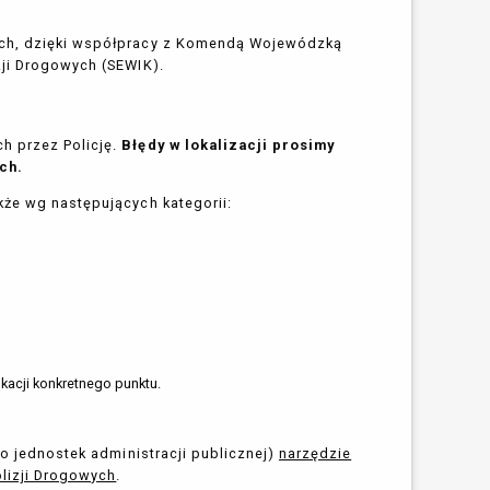
nych, dzięki współpracy z Komendą Wojewódzką
zji Drogowych (SEWIK).
h przez Policję.
Błędy w lokalizacji prosimy
ch.
kże wg następujących kategorii:
acji konkretnego punktu.
do jednostek administracji publicznej)
narzędzie
lizji Drogowych
.