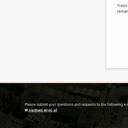
Treść
temat
Please submit your questions and requests to the following e-
sip@um.wroc.pl