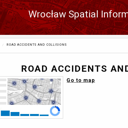
Wrocław Spatial Infor
Zmień
język
CURRENTLY:
ROAD ACCIDENTS AND COLLISIONS
ROAD ACCIDENTS AND
Go to map