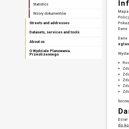
In
Statistics
Mapa 
Wzory dokumentów
Polic
Streets and addresses
Pokaz
Dane 
Datasets, services and tools
Dane 
About us
zgła
O Wydziale Planowania
Wydar
Przestrzennego
Ro
Zda
Zda
Zd
Zda
Zd
Szczeg
Da
Dział
do ko