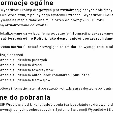
formacje ogólne
wypadków i kolizji drogowych jest wizualizacją danych pobiera
ji we Wrocławiu, z policyjnego Systemu Ewidencji Wypadków i Koli
ywane na mapie dane obejmują okres od początku 2016 roku.
są aktualizowane co kwartał.
lokalizowane są wyłącznie na podstawie informacji przekazywanyc
szać bezpośrednio Policji, jako dysponentowi powyższych dany
zenia można filtrować z uwzględnieniem dat ich wystąpienia, a ta
dzaje zdarzeń
rzenia z udziałem pieszych
rzenia z udziałem dzieci
arzenia z udziałem rowerzystów
rzenia z udziałem autobusów komunikacji publicznej
arzenia z udziałem tramwajów
ółowe informacje na temat poszczególnych zdarzeń są dostępne po identyfik
ne do pobrania
 SIP Wrocławia od kilku lat udostępnia też bezpłatnie (skierowane 
nwersji danych pochodzących z Systemu Ewidencji Wypadków i Ko