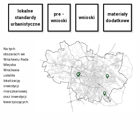
lokalne
pre -
materiały
standardy
wnioski
wnioski
dodatkowe
urbanistyczne
Na tych
obszarach we
Wrocławiu Rada
Miejska
Wrocławia
ustaliła
lokalizację
inwestycji
mieszkaniowej
oraz inwestycji
towarzyszących.