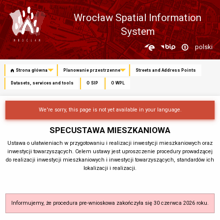
Wrocław Spatial Information
System
Zmień
polski
język
Strona główna
Planowanie przestrzenne
Streets and Address Points
Datasets, services and tools
O SIP
O WPL
We're sorry, this page is not yet available in your language.
SPECUSTAWA MIESZKANIOWA
Ustawa o ułatwieniach w przygotowaniu i realizacji inwestycji mieszkaniowych oraz
inwestycji towarzyszących. Celem ustawy jest uproszczenie procedury prowadzącej
do realizacji inwestycji mieszkaniowych i inwestycji towarzyszących, standardów ich
lokalizacji i realizacji.
Informujemy, że procedura pre-wnioskowa zakończyła się 30 czerwca 2026 roku.