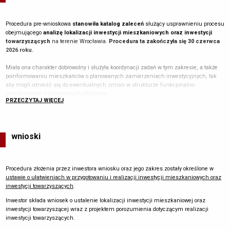
MOŻLIWOŚĆ PRZYJĘCIA NOWYCH UCZNIÓW W
LICZBIE DZIECI STANOWIĄCEJ % PLANOWANEJ
10 %
Procedura pre-wnioskowa
stanowiła katalog zaleceń
służący usprawnieniu procesu
LICZBY MIESZKAŃCÓW INWESTYCJI
obejmującego
analizę lokalizacji inwestycji mieszkaniowych oraz inwestycji
MIESZKANIOWEJ
towarzyszących
na terenie Wrocławia.
Procedura ta zakończyła się 30 czerwca
ODLEGŁOŚĆ DO URZĄDZONYCH TERENÓW
2026 roku.
WYPOCZYNKU ORAZ REKREACJI LUB SPORTU O
POWIERZCHNI STANOWIĄCEJ CO NAJMNIEJ
750 M
Miała ona charakter dobrowolny i służyła koordynacji zadań w tym zakresie, a także
ILOCZYN PLANOWANEJ LICZBY MIESZKAŃCÓW
poinformowaniu mieszkańców o planowanych zamierzeniach inwestycyjnych, tak
2
ORAZ WSKAŹNIKA WYNOSZĄCEGO 4 M
aby mogli odnieść się do ewentualnych zmian w strukturze funkcjonalno-
przestrzennej analizowanych obszarów.
WYSOKOŚĆ BUDYNKÓW INWESTYCJI
PRZECZYTAJ WIĘCEJ
7 KONDYGNACJI
MIESZKANIOWEJ
Procedura pozwalała inwestorom przygotować pre-wnioski tak, aby były one
spójne z polityką przestrzenną Wrocławia.
MAKSYMALNA ODLEGŁOŚĆ OD ISTNIEJĄCEJ
ZABUDOWY, W JAKIEJ DOPUSZCZA SIĘ TAKĄ
250 M
Szczególny nacisk kładziony był na
aspekty takie jak:
wnioski
WYSOKOŚĆ ZABUDOWY JAK TA ISTNIEJĄCA
rozwój przestrzenny,
Lokalne standardy urbanistyczne zostały przyjęte uchwałą Nr
IX/155/24
Rady
lokalne uwarunkowania,
Miejskiej Wrocławia z dnia 17 października 2024 r.
dostępność komunikacyjna,
Procedura złożenia przez inwestora wniosku oraz jego zakres zostały określone w
partycypacja społeczna,
ustawie o ułatwieniach w przygotowaniu i realizacji inwestycji mieszkaniowych oraz
zapewnienie wysokiej jakości życia i zamieszkiwania,
inwestycji towarzyszących
.
zachowanie odpowiednich proporcji w rozwiązaniach urbanistyczno-
Inwestor składa wniosek o ustalenie lokalizacji inwestycji mieszkaniowej oraz
architektonicznych
inwestycji towarzyszącej wraz z projektem porozumienia dotyczącym realizacji
Postępowanie poprzedzające złożenie wniosku nie zwalniało inwestora z obowiązku
inwestycji towarzyszących.
uzyskania wymaganych ustawowo opinii, uzgodnień, zaświadczeń i decyzji