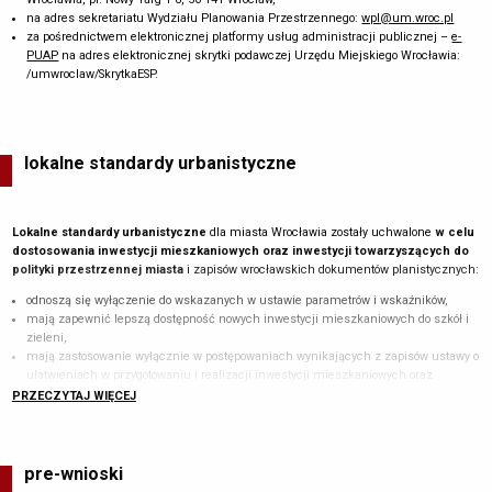
na adres sekretariatu Wydziału Planowania Przestrzennego:
wpl@um.wroc.pl
za pośrednictwem elektronicznej platformy usług administracji publicznej –
e-
PUAP
na adres elektronicznej skrytki podawczej Urzędu Miejskiego Wrocławia:
/umwroclaw/SkrytkaESP.
lokalne standardy urbanistyczne
Lokalne standardy urbanistyczne
dla miasta Wrocławia zostały uchwalone
w celu
dostosowania inwestycji mieszkaniowych oraz inwestycji towarzyszących do
polityki przestrzennej miasta
i zapisów wrocławskich dokumentów planistycznych:
odnoszą się wyłączenie do wskazanych w ustawie parametrów i wskaźników,
mają zapewnić lepszą dostępność nowych inwestycji mieszkaniowych do szkół i
zieleni,
mają zastosowanie wyłącznie w postępowaniach wynikających z zapisów ustawy o
ułatwieniach w przygotowaniu i realizacji inwestycji mieszkaniowych oraz
inwestycji towarzyszących,
PRZECZYTAJ WIĘCEJ
nie stanowią podstawy do sporządzania miejscowych planów zagospodarowania
oraz decyzji o warunkach zabudowy
pre-wnioski
ODLEGŁOŚĆ OD SZKOŁY PODSTAWOWEJ
1500 M