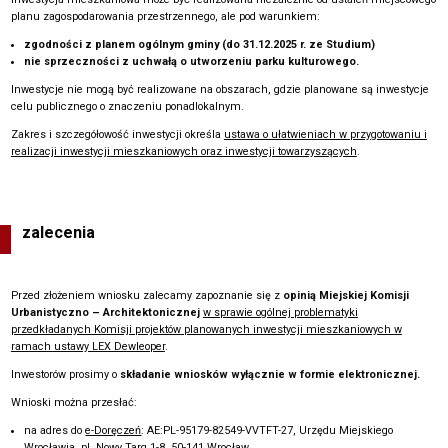
planu zagospodarowania przestrzennego, ale pod warunkiem:
zgodności z planem ogólnym gminy (do 31.12.2025 r. ze Studium)
nie sprzeczności z uchwałą o utworzeniu parku kulturowego.
Inwestycje nie mogą być realizowane na obszarach, gdzie planowane są inwestycje
celu publicznego o znaczeniu ponadlokalnym.
Zakres i szczegółowość inwestycji określa
ustawa o ułatwieniach w przygotowaniu i
realizacji inwestycji mieszkaniowych oraz inwestycji towarzyszących
.
zalecenia
Przed złożeniem wniosku zalecamy zapoznanie się z
opinią Miejskiej Komisji
Urbanistyczno – Architektonicznej
w sprawie ogólnej problematyki
przedkładanych Komisji projektów planowanych inwestycji mieszkaniowych w
ramach ustawy LEX Dewleoper
.
Inwestorów prosimy o
składanie wniosków wyłącznie w formie elektronicznej.
Wnioski można przesłać:
na adres do
e-Doręczeń
: AE:PL-95179-82549-VVTFT-27, Urzędu Miejskiego
Wrocławia, pl. Nowy Targ 1-8, 50-141 Wrocław,