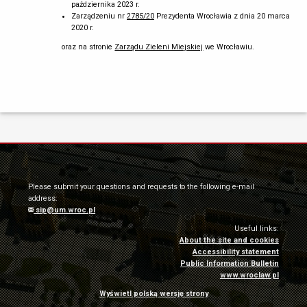
października 2023 r.
Porozumienie musi zostać podpisane
najpóźniej 5 dni przed
Zarządzeniu nr
2785/20
Prezydenta Wrocławia z dnia 20 marca
planowaną sesją
, na której Rada Miejska Wrocławia podejmuje
2020 r.
uchwałę o ustaleniu lub odmowie ustalenia lokalizacji inwestycji
mieszkaniowej lub inwestycji towarzyszącej.
oraz na stronie
Zarządu Zieleni Miejskiej
we Wrocławiu.
ZWIŃ SZCZEGÓŁY ETAPÓW
Please submit your questions and requests to the following e-mail
address:
sip@um.wroc.pl
Useful links:
About the site and cookies
Accessibility statement
Public Information Bulletin
www.wroclaw.pl
Wyświetl polską wersję strony