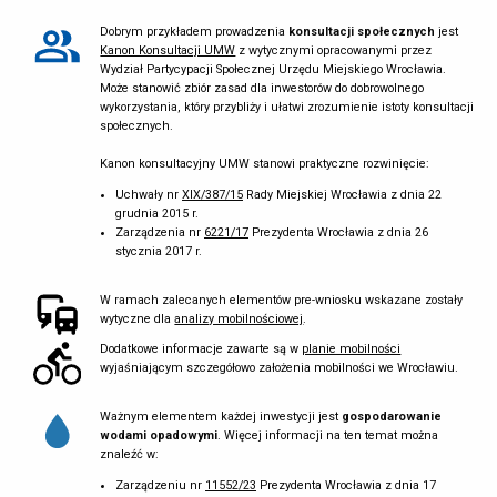
Dobrym przykładem prowadzenia
konsultacji społecznych
jest
Kanon Konsultacji UMW
z wytycznymi opracowanymi przez
02
Wydział Partycypacji Społecznej Urzędu Miejskiego Wrocławia.
OPINIOWANIE / UZGADNIANIE
Może stanowić zbiór zasad dla inwestorów do dobrowolnego
Skierowanie wniosku do opiniowania i uzgadniania – wyznaczone
wykorzystania, który przybliży i ułatwi zrozumienie istoty konsultacji
ustawowo instytucje mają
21 dni
na odpowiedź.
społecznych.
Kanon konsultacyjny UMW stanowi praktyczne rozwinięcie:
Uchwały nr
XIX/387/15
Rady Miejskiej Wrocławia z dnia 22
03
grudnia 2015 r.
SKIEROWANIE NA SESJĘ *
Zarządzenia nr
6221/17
Prezydenta Wrocławia z dnia 26
Rada Miejska Wrocławia podejmuje uchwałę o ustaleniu lub
stycznia 2017 r.
odmowie
ustalenia lokalizacji inwestycji mieszkaniowej lub
inwestycji towarzyszącej w ciągu
60 dni
od dnia publikacji
W ramach zalecanych elementów pre-wniosku wskazane zostały
kompletnego wniosku na BIP.
wytyczne dla
analizy mobilnościowej
.
Rada Miejska Wrocławia może w
uzasadnionych przypadkach
,
Dodatkowe informacje zawarte są w
planie mobilności
podjąć powyższą uchwałę w ciągu
90 dni
od dnia publikacji
wyjaśniającym szczegółowo założenia mobilności we Wrocławiu.
kompletnego wniosku na BIP.
* POROZUMIENIE
Ważnym elementem każdej inwestycji jest
gospodarowanie
wodami opadowymi
. Więcej informacji na ten temat można
Przed podjęciem uchwały lokalizacyjnej
Rada Miejska Wrocławia
znaleźć w:
podejmuje uchwałę wyrażającą zgodę, aby Prezydent mógł podpisać
porozumienie
dotyczące zakresu inwestycji towarzyszących.
Zarządzeniu nr
11552/23
Prezydenta Wrocławia z dnia 17