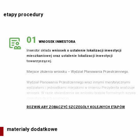
niezbędnych w procesie składania oficjalnego wniosku o ustalenie lokalizacji
inwestycji mieszkaniowej oraz inwestycji towarzyszących.
etapy procedury
Zarządzenie dotyczące procedury pre-wnioskowej
– formalnie „Postępowanie
poprzedzające złożenie wniosków dotyczących ustalenia lokalizacji inwestycji
mieszkaniowych oraz inwestycji towarzyszących na terenie Wrocławia” zostało
przyjęte Zarządzeniem Nr
1044/24
Prezydenta Wrocławia z dnia 17 października
01
2024 r.
WNIOSEK INWESTORA
Inwestor składa
wniosek o ustalenie lokalizacji inwestycji
mieszkaniowej oraz ustalenie lokalizacji inwestycji
towarzyszącej.
Miejsce złożenia wniosku – Wydział Planowania Przestrzennego.
Wydział Planowania Przestrzennego wraz innymi merytorycznymi
wydziałami i jednostkami miejskimi w imieniu Prezydenta analizuje
wniosek. W razie stwierdzenia we wniosku braków formalnych wzywa
inwestora do ich usunięcia.
ROZWIŃ ABY ZOBACZYĆ SZCZEGÓŁY KOLEJNYCH ETAPÓW
Prezydent Wrocławia maksymalnie w ciągu
3 dni
od dnia złożenia
kompletnego wniosku publikuje go wraz z ogłoszeniem o sposobie i
terminie składania do niego uwag na stronie
bip.um.wroc.pl
.
materiały dodatkowe
Uwagi do wniosku można składać przez
21 dni
od jego publikacji na
BIP.