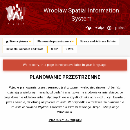
Wrocław Spatial Information
System
Zmień
polski
język
Strona główna
Planowanie przestrzenne
Streets and Address Points
Datasets, services and tools
O SIP
O WPL
We're sorry, this page is not yet available in your language.
PLANOWANIE PRZESTRZENNE
Pojęcie planowania przestrzennego jest złożone i wielodziedzinowe. Urbaniści
działają w wielu wymiarach, od badań i analizowania środowiska miejskiego, po
projektowanie układów urbanistycznych we wszystkich skalach – od ulicy i kwartału,
przez osiedle, dzielnicę aż po całe miasto. W przypadku Wrocławia za planowanie
miasta odpowiada Wydział Planowania Przestrzennego Urzędu Miejskiego
Wrocławia.
PRZECZYTAJ WIĘCEJ