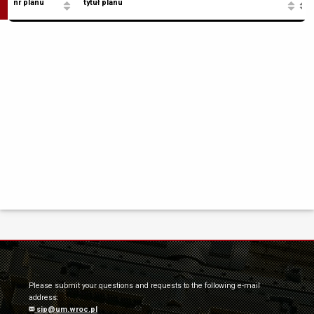
nr planu
tytuł planu
s
e
d
Please submit your questions and requests to the following e-mail
address:
sip@um.wroc.pl