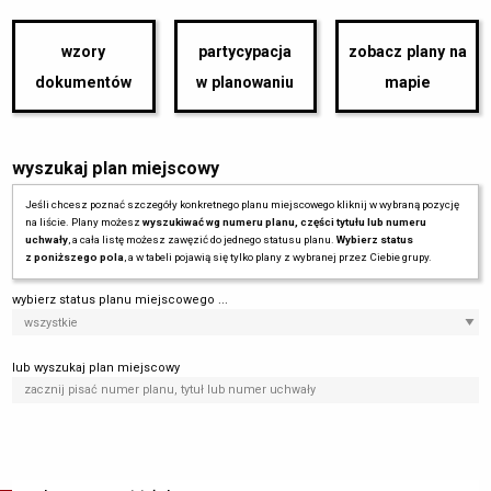
wzory
partycypacja
zobacz plany na
dokumentów
w planowaniu
mapie
wyszukaj plan miejscowy
Jeśli chcesz poznać szczegóły konkretnego planu miejscowego kliknij w wybraną pozycję
na liście. Plany możesz
wyszukiwać wg numeru planu, części tytułu lub numeru
uchwały
, a cała listę możesz zawęzić do jednego statusu planu.
Wybierz status
z poniższego pola
, a w tabeli pojawią się tylko plany z wybranej przez Ciebie grupy.
wybierz status planu miejscowego ...
lub wyszukaj plan miejscowy